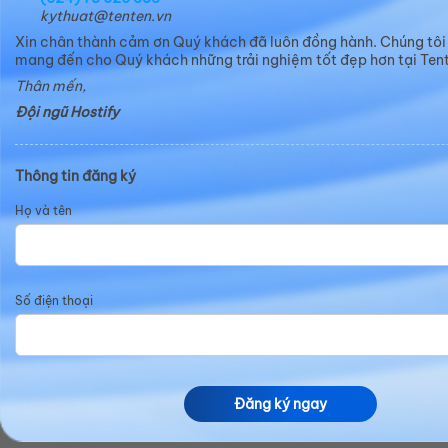
kythuat@tenten.vn
Xin chân thành cảm ơn Quý khách đã luôn đồng hành. Chúng tôi
mang đến cho Quý khách những trải nghiệm tốt đẹp hơn tại Tent
Thân mến,
Đội ngũ Hostify
Thông tin đăng ký
Họ và tên
Chọn Template Website chuyên
nghiệp theo ngành nghề kinh
Số điện thoại
doanh
Web369 - Giải pháp website trọn gói
cung cấp cho bạn miễn
Đăng ký ngay
phí quyền truy cập hàng trăm
giao diện cao cấp, đủ các ngành nghề và luôn được cập nhật