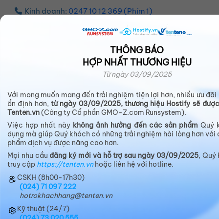
Kinh doanh:
0247 10 12 369 (Phím 1)
THÔNG BÁO
HỢP NHẤT THƯƠNG HIỆU
Web
369
Từ ngày 03/09/2025
Giải pháp website trọn gói
Với mong muốn mang đến trải nghiệm tiện lợi hơn, nhiều ưu đãi 
3
ổn định hơn,
từ ngày 03/09/2025, thương hiệu Hostify sẽ đượ
phút
để tạo một website trọn gói, bao gồm:
Tenten.vn
(Công ty Cổ phần GMO-Z.com Runsystem).
6
Việc hợp nhất này
không ảnh hưởng đến các sản phẩm
Quý k
dụng mà giúp Quý khách có những trải nghiệm hài lòng hơn với 
tiện ích: Hosting + Domain + Source Web + SSL +
phẩm dịch vụ được nâng cao hơn.
Multi IP + Whois Protect, chỉ từ
Mọi nhu cầu
đăng ký mới và hỗ trợ sau ngày 03/09/2025
, Quý 
9
truy cập
https://tenten.vn
hoặc liên hệ với hotline.
0.000 đ/tháng
CSKH (8h00-17h30)
(024) 71 097 222
hotrokhachhang@tenten.vn
Đăng ký ngay
Dùng thử ngay
Kỹ thuật (24/7)
(024) 73 020 555