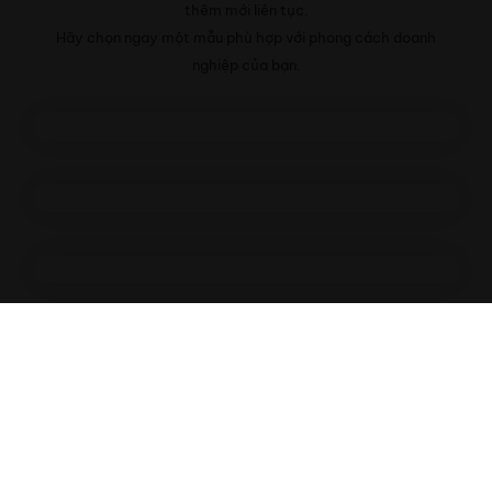
thêm mới liên tục.
Hãy chọn ngay một mẫu phù hợp với phong cách doanh
nghiệp của bạn.
Xem thêm các giao diện khác