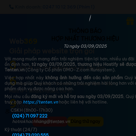
Kinh doanh:
0247 10 12 369 (Phím 1)
THÔNG BÁO
HỢP NHẤT THƯƠNG HIỆU
Web
369
Từ ngày 03/09/2025
Giải pháp website trọn gói
Với mong muốn mang đến trải nghiệm tiện lợi hơn, nhiều ưu đãi 
3
ổn định hơn,
từ ngày 03/09/2025, thương hiệu Hostify sẽ đượ
phút
để tạo một website trọn gói, bao gồm:
Tenten.vn
(Công ty Cổ phần GMO-Z.com Runsystem).
6
Việc hợp nhất này
không ảnh hưởng đến các sản phẩm
Quý k
dụng mà giúp Quý khách có những trải nghiệm hài lòng hơn với 
tiện ích: Hosting + Domain + Source Web + SSL +
phẩm dịch vụ được nâng cao hơn.
Multi IP + Whois Protect, chỉ từ
Mọi nhu cầu
đăng ký mới và hỗ trợ sau ngày 03/09/2025
, Quý 
9
truy cập
https://tenten.vn
hoặc liên hệ với hotline.
0.000 đ/tháng
CSKH (8h00-17h30)
(024) 71 097 222
hotrokhachhang@tenten.vn
Đăng ký ngay
Dùng thử ngay
Kỹ thuật (24/7)
(024) 73 020 555