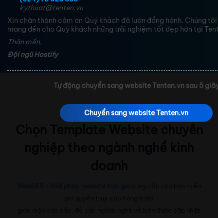
kythuat@tenten.vn
Xin chân thành cảm ơn Quý khách đã luôn đồng hành. Chúng tôi
mang đến cho Quý khách những trải nghiệm tốt đẹp hơn tại Tent
Thân mến,
Đội ngũ Hostify
Tự động chuyển sang website Tenten.vn sau 5 giâ
Chuyển sang website Tenten.vn
Chọn Template Website chuyên
nghiệp theo ngành nghề kinh
doanh
Web369 - Giải pháp website trọn gói
cung cấp cho bạn miễn
phí quyền truy cập hàng trăm
giao diện cao cấp, đủ các ngành nghề và luôn được cập nhật