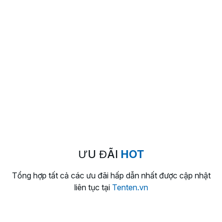
109K
.COM chỉ
/năm đầu (*)
90%
Vibe Code Hosting giảm tới
năm
đầu (*)
ƯU ĐÃI
HOT
Tổng hợp tất cả các ưu đãi hấp dẫn nhất được cập nhật
liên tục tại
Tenten.vn