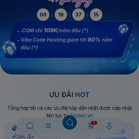
00
16
37
15
109K
.COM chỉ
/năm đầu (*)
90%
Vibe Code Hosting giảm tới
năm
đầu (*)
ƯU ĐÃI
HOT
Tổng hợp tất cả các ưu đãi hấp dẫn nhất được cập nhật
liên tục tại
Tenten.vn
0