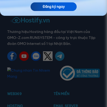
Đăng ký ngay
Thương hiệu Hosting hàng đầu tại Việt Nam của
GMO-Z.com RUNSYSTEM - công ty trực thuộc Tập
đoàn GMO Internet số 1 tại Nhật Bản.
WEB369
TÊN MIỀN
HOSTING
EMAIL SERVER