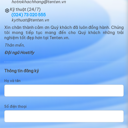
hotrokhachhang@tenten.vn
«
‹
1
›
»
Kỹ thuật (24/7)
(024) 73 020 555
kythuat@tenten.vn
Xin chân thành cảm ơn Quý khách đã luôn đồng hành. Chúng
tôi mong tiếp tục mang đến cho Quý khách những trải
nghiệm tốt đẹp hơn tại Tenten.vn.
Thân mến,
Đội ngũ Hostify
CHUYÊN MỤC TIN TỨC
Tin công ty
Thông tin đăng ký
Tin công nghệ
Họ và tên
Tin tức khác
Blog kiến thức
Số điện thoại
TIN ĐỌC NHIỀU NHẤT