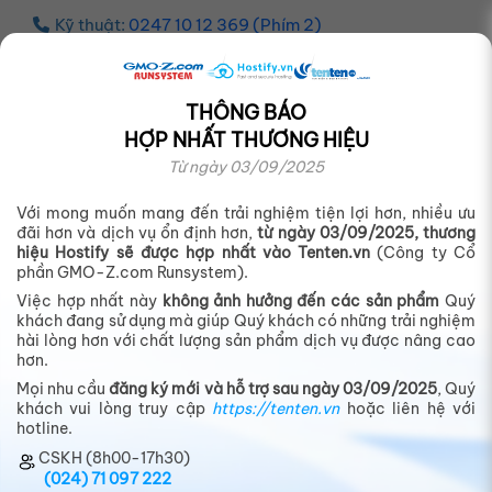
Kỹ thuật:
0247 10 12 369 (Phím 2)
THÔNG BÁO
HỢP NHẤT THƯƠNG HIỆU
Từ ngày 03/09/2025
Với mong muốn mang đến trải nghiệm tiện lợi hơn, nhiều ưu
đãi hơn và dịch vụ ổn định hơn,
từ ngày 03/09/2025, thương
hiệu Hostify sẽ được hợp nhất vào Tenten.vn
(Công ty Cổ
phần GMO-Z.com Runsystem).
Việc hợp nhất này
không ảnh hưởng đến các sản phẩm
Quý
khách đang sử dụng mà giúp Quý khách có những trải nghiệm
hài lòng hơn với chất lượng sản phẩm dịch vụ được nâng cao
hơn.
13 cách khắc phục taskbar win 10 bị lỗi
Mọi nhu cầu
đăng ký mới và hỗ trợ sau ngày 03/09/2025
, Quý
nhanh chóng nhất
khách vui lòng truy cập
https://tenten.vn
hoặc liên hệ với
hotline.
Trong bài viết này Hostify.vn sẽ giải thích nguyên
nhân và hướng dẫn b...
CSKH (8h00-17h30)
(024) 71 097 222