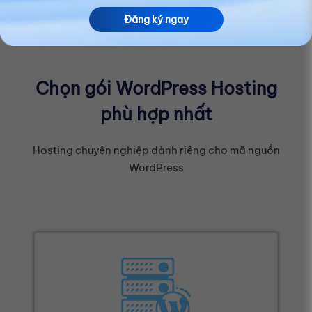
Đăng ký ngay
Chọn gói WordPress Hosting
phù hợp nhất
Hosting chuyên nghiệp dành riêng cho mã nguồn
WordPress