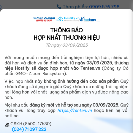
Than phiền:
0909 576 798
THÔNG BÁO
WORDPRESS HOSTING
HỢP NHẤT THƯƠNG HIỆU
Từ ngày 03/09/2025
Tăng tốc vượt trội cho website
Wordpress
Với mong muốn mang đến trải nghiệm tiện lợi hơn, nhiều ưu
đãi hơn và dịch vụ ổn định hơn,
từ ngày 03/09/2025, thương
hiệu Hostify sẽ được hợp nhất vào Tenten.vn
(Công ty Cổ
• 100% ổ cứng SSD cho tốc độ xử lý nhanh
phần GMO-Z.com Runsystem).
gấp 4 lần
Việc hợp nhất này
không ảnh hưởng đến các sản phẩm
Quý
khách đang sử dụng mà giúp Quý khách có những trải nghiệm
• Công nghệ
KUSANAGI
tối ưu, bứt phá tốc
hài lòng hơn với chất lượng sản phẩm dịch vụ được nâng cao
hơn.
độ cho website
Mọi nhu cầu
đăng ký mới và hỗ trợ sau ngày 03/09/2025
, Quý
khách vui lòng truy cập
https://tenten.vn
hoặc liên hệ với
•
Miễn phí bảo mật SSL
, chuyển dữ liệu từ
hotline.
nơi khác về
CSKH (8h00-17h30)
(024) 71 097 222