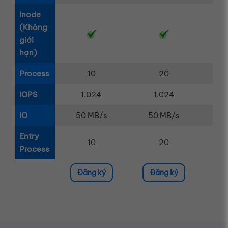
Inode
(Không
giới
hạn)
Process
10
20
IOPS
1.024
1.024
IO
50 MB/s
50 MB/s
5
Entry
10
20
Process
Đăng ký
Đăng ký
Đ