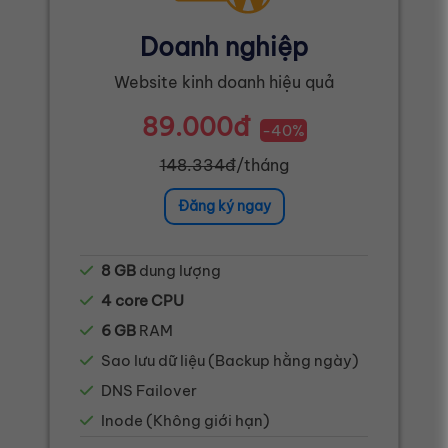
Doanh nghiệp
Website kinh doanh hiệu quả
89.000đ
-40%
148.334đ
/tháng
Đăng ký ngay
8 GB
dung lượng
4 core CPU
6 GB
RAM
Sao lưu dữ liệu (Backup hằng ngày)
DNS Failover
Inode (Không giới hạn)