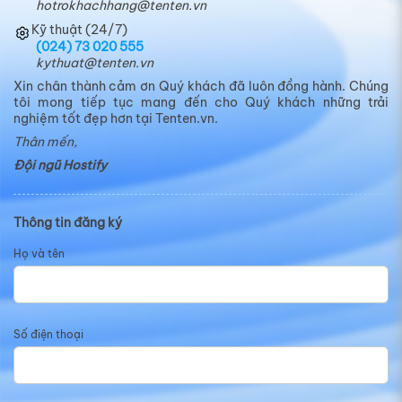
• Thông số đáp ứng tiêu chuẩn xử lý tốt
hotrokhachhang@tenten.vn
Kỹ thuật (24/7)
nhất cho WordPress
(024) 73 020 555
kythuat@tenten.vn
• Hỗ trợ nhiều phiên bản PHP
Xin chân thành cảm ơn Quý khách đã luôn đồng hành. Chúng
39.000 đồng
tôi mong tiếp tục mang đến cho Quý khách những trải
Chỉ từ
/tháng
nghiệm tốt đẹp hơn tại Tenten.vn.
Thân mến,
Đăng ký ngay
Dùng thử ngay
Đội ngũ Hostify
Thông tin đăng ký
Họ và tên
Số điện thoại