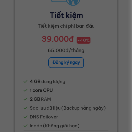
Tiết kiệm
Tiết kiệm chi phí ban đầu
39.000đ
-40%
65.000đ
/tháng
Đăng ký ngay
4 GB
dung lượng
1 core CPU
2 GB
RAM
Sao lưu dữ liệu (Backup hằng ngày)
DNS Failover
Inode (Không giới hạn)