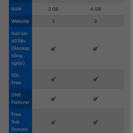
RAM
2 GB
4 GB
Website
2
2
Sao lưu
dữ liệu
(Backup
hằng
ngày)
SSL
Free
DNS
Failover
Free
Sub
Domain