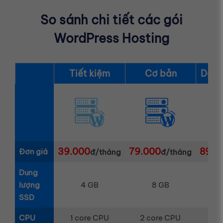
So sánh chi tiết các gói
WordPress Hosting
Tiết kiệm
Cơ bản
Doan
39.000
79.000
89.0
Đơn giá
đ/tháng
đ/tháng
Dung
lượng
4 GB
8 GB
SSD
CPU
1 core CPU
2 core CPU
4 c