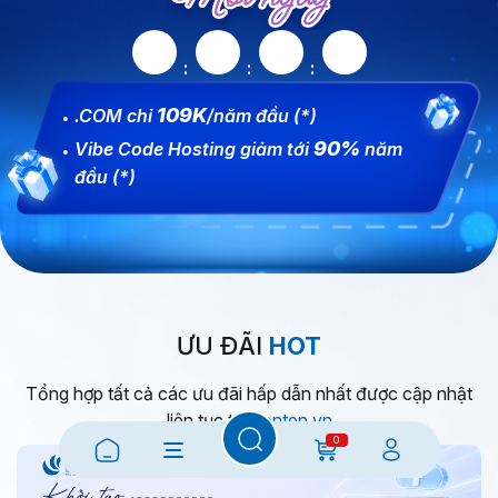
109K
.COM chỉ
/năm đầu (*)
90%
Vibe Code Hosting giảm tới
năm
đầu (*)
ƯU ĐÃI
HOT
Tổng hợp tất cả các ưu đãi hấp dẫn nhất được cập nhật
liên tục tại
Tenten.vn
0