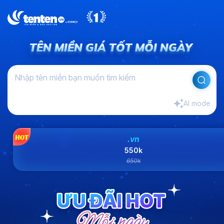
TÊN MIỀN GIÁ TỐT MỖI NGÀY
TÊN MIỀN GIÁ TỐT MỖI NGÀY
AI mode
.vn
550k
650k