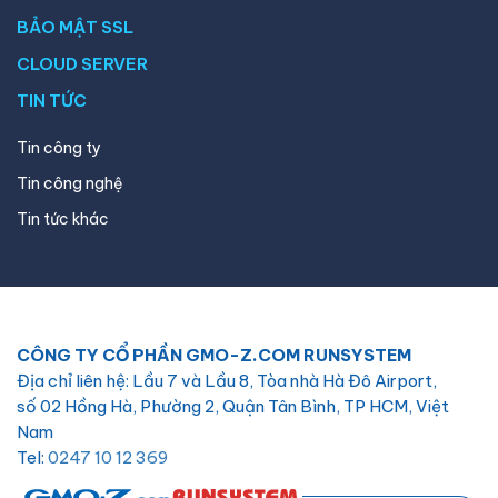
BẢO MẬT SSL
CLOUD SERVER
TIN TỨC
Tin công ty
Tin công nghệ
Tin tức khác
CÔNG TY CỔ PHẦN GMO-Z.COM RUNSYSTEM
Địa chỉ liên hệ: Lầu 7 và Lầu 8, Tòa nhà Hà Đô Airport,
số 02 Hồng Hà, Phường 2, Quận Tân Bình, TP HCM, Việt
Nam
Tel:
0247 10 12 369
Email:
hotro@hostify.vn