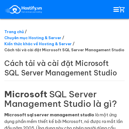
Trang chủ
Chuyên mục Hosting & Server
HOSTING
Kiến thức khác về Hosting & Server
Cách tải và cài đặt Microsoft SQL Server Management Studio
TÊN MIỀN
Cách tải và cài đặt Microsoft
SQL Server Management Studio
EMAIL SERVER
SSL
Microsoft
SQL Server
Management Studio là gì?
Microsoft sql server management studio
là một ứng
dụng phần mềm thiết kế bởi Microsoft, nó được ra mắt lần
đầu năm 2005. Ứng dụng này cho phép người dùng cấu