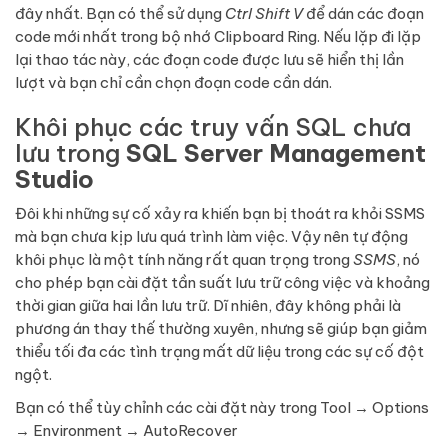
đây nhất. Bạn có thể sử dụng
Ctrl Shift V
để dán các đoạn
code mới nhất trong bộ nhớ Clipboard Ring. Nếu lặp đi lặp
lại thao tác này, các đoạn code được lưu sẽ hiển thị lần
lượt và bạn chỉ cần chọn đoạn code cần dán.
Khôi phục các truy vấn SQL chưa
lưu trong
SQL Server Management
Studio
Đôi khi những sự cố xảy ra khiến bạn bị thoát ra khỏi SSMS
mà bạn chưa kịp lưu quá trình làm việc. Vậy nên tự động
khôi phục là một tính năng rất quan trọng trong
SSMS
, nó
cho phép bạn cài đặt tần suất lưu trữ công việc và khoảng
thời gian giữa hai lần lưu trữ. Dĩ nhiên, đây không phải là
phương án thay thế thường xuyên, nhưng sẽ giúp bạn giảm
thiểu tối đa các tình trạng mất dữ liệu trong các sự cố đột
ngột.
Bạn có thể tùy chỉnh các cài đặt này trong Tool → Options
→ Environment → AutoRecover