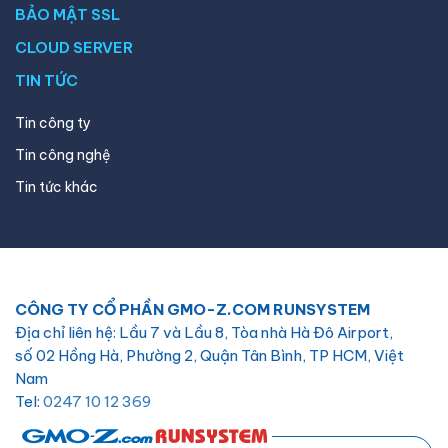
BẢO MẬT SSL
CLOUD SERVER
TIN TỨC
Tin công ty
Tin công nghệ
Tin tức khác
CÔNG TY CỔ PHẦN GMO-Z.COM RUNSYSTEM
Địa chỉ liên hệ: Lầu 7 và Lầu 8, Tòa nhà Hà Đô Airport,
số 02 Hồng Hà, Phường 2, Quận Tân Bình, TP HCM, Việt
Nam
Tel:
0247 10 12 369
Email:
hotro@hostify.vn