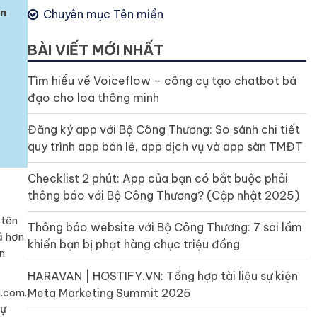
ền
Chuyên mục Tên miền
BÀI VIẾT MỚI NHẤT
Tìm hiểu về Voiceflow – công cụ tạo chatbot bá
đạo cho loa thông minh
Đăng ký app với Bộ Công Thương: So sánh chi tiết
quy trình app bán lẻ, app dịch vụ và app sàn TMĐT
Checklist 2 phút: App của bạn có bắt buộc phải
thông báo với Bộ Công Thương? (Cập nhật 2025)
 tên
Thông báo website với Bộ Công Thương: 7 sai lầm
ả hơn.
khiến bạn bị phạt hàng chục triệu đồng
n
HARAVAN | HOSTIFY.VN: Tổng hợp tài liệu sự kiện
u.com.
Meta Marketing Summit 2025
sự