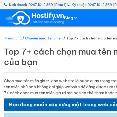
Kinh doanh: 0247 10 12 369 (Phím 1)
Kỹ thuật: 0247 10 12 369 (P
Blog
Trang chủ
Chuyên mục Tên miền
Top 7+ cách chọn mua tên mi
HOSTING
Top 7+ cách chọn mua tên m
TÊN MIỀN
của bạn
EMAIL SERVER
Chọn mua tên miền giá trị cho website là bước quan trọng tro
SSL
tên miền phù hợp không chỉ giúp website dễ dàng được tìm t
7+ cách chọn mua tên miền giá trị mà bạn có thể tham khảo 
Bạn đang muốn xây dựng một trang web của