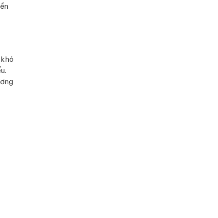
iền
 khó
u.
ương