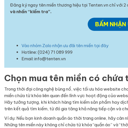
Đăng ký ngay tên miền thương hiệu tại Tenten.vn chỉ với 2 
và nhấn “kiểm tra”.
BẤM NHẬN 
Vào nhóm Zalo nhận ưu đãi tên miền tại đây
Hotline: (024) 71 089 999
Email: info@tenten.vn
Chọn mua tên miền có chứa 
Trong thời đại công nghệ bùng nổ, việc tối ưu hóa website ch
miền chứa từ khóa liên quan đến lĩnh vực hoạt động của webs
Hãy tưởng tượng, khi khách hàng tìm kiếm sản phẩm hay dịch 
trên kết quả tìm kiếm, từ đó gia tăng khả năng tiếp cận và c
Ví dụ: Nếu bạn kinh doanh quần áo thời trang online, hãy câ
Những tên miền này không chỉ chứa từ khóa “quần áo” và “thờ