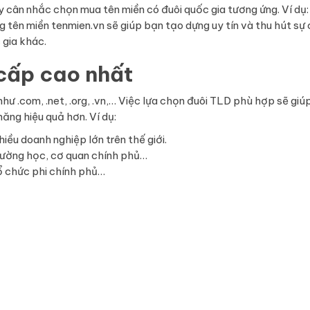
cân nhắc chọn mua tên miền có đuôi quốc gia tương ứng. Ví dụ:
tên miền tenmien.vn sẽ giúp bạn tạo dựng uy tín và thu hút sự 
 gia khác.
cấp cao nhất
ư .com, .net, .org, .vn,… Việc lựa chọn đuôi TLD phù hợp sẽ giú
ăng hiệu quả hơn. Ví dụ:
iều doanh nghiệp lớn trên thế giới.
trường học, cơ quan chính phủ…
tổ chức phi chính phủ…