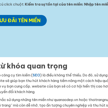
cú click chuột:
Kiểm tra sự tồn tại của tên miền: Nhập tên mi
ƯU ĐÃI TÊN MIỀN
từ khóa quan trọng
o công cụ tìm kiếm (
SEO
) là điều không thể thiếu. Do đó, sử dụng
ite sẽ giúp bạn thu hút khách hàng tiềm năng một cách hiệu qu
vụ bạn cung cấp, website của bạn sẽ có cơ hội hiển thị cao hơ
huyển đổi khách hàng.
n nhắc sử dụng những tên miền như quanaodep.vn hoặc thoitrangn
i trang” mà còn dễ nhớ, tạo ấn tượng chuyên nghiệp và thu hút 