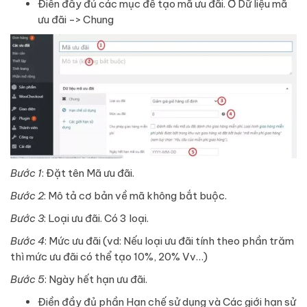
Điền đầy đủ các mục để tạo mã ưu đãi. Ở Dữ liệu mã
ưu đãi -> Chung
Bước 1
: Đặt tên Mã ưu đãi.
Bước 2
: Mô tả cơ bản về mã không bắt buộc.
Bước 3
: Loại ưu đãi. Có 3 loại.
Bước 4
: Mức ưu đãi (vd: Nếu loại ưu đãi tính theo phần trăm
thì mức ưu đãi có thể tạo 10%, 20% Vv…)
Bước 5
: Ngày hết hạn ưu đãi.
Điền đầy đủ phần Hạn chế sử dụng và Các giới hạn sử