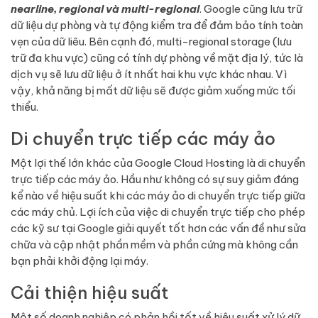
nearline, regional và multi-regional
. Google cũng lưu trữ
dữ liệu dự phòng và tự động kiểm tra để đảm bảo tính toàn
vẹn của dữ liêu. Bên cạnh đó, multi-regional storage (lưu
trữ đa khu vực) cũng có tính dự phòng về mặt địa lý, tức là
dịch vụ sẽ lưu dữ liệu ở ít nhất hai khu vực khác nhau. Vì
vậy, khả năng bị mất dữ liệu sẽ được giảm xuống mức tối
thiểu.
Di chuyển trực tiếp các máy ảo
Một lợi thế lớn khác của Google Cloud Hosting là di chuyển
trực tiếp các máy ảo. Hầu như không có sự suy giảm đáng
kể nào về hiệu suất khi các máy ảo di chuyển trực tiếp giữa
các máy chủ. Lợi ích của việc di chuyển trực tiếp cho phép
các kỹ sư tại Google giải quyết tốt hơn các vấn đề như sửa
chữa và cập nhật phần mềm và phần cứng mà không cần
bạn phải khởi động lại máy.
Cải thiện hiệu suất
Một số doanh nghiệp có phản hồi tốt về hiệu suất xử lý dữ