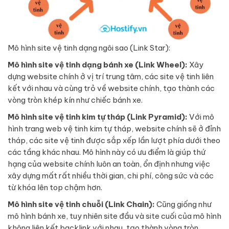
Mô hình site vệ tinh dạng ngôi sao (Link Star):
Mô hình site vệ tinh dạng bánh xe (Link Wheel):
Xây
dựng website chính ở vị trí trung tâm, các site vệ tinh liên
kết với nhau và cùng trỏ về website chính, tạo thành các
vòng tròn khép kín như chiếc bánh xe.
Mô hình site vệ tinh kim tự tháp (Link Pyramid):
Với mô
hình trang web vệ tinh kim tự tháp, website chính sẽ ở đỉnh
tháp, các site vệ tinh được sắp xếp lần lượt phía dưới theo
các tầng khác nhau. Mô hình này có ưu điểm là giúp thứ
hạng của website chính luôn an toàn, ổn định nhưng việc
xây dựng mất rất nhiều thời gian, chi phí, công sức và các
từ khóa lên top chậm hơn.
Mô hình site vệ tinh chuỗi (Link Chain):
Cũng giống như
mô hình bánh xe, tuy nhiên site đầu và site cuối của mô hình
không liên kết backlink với nhau, tạo thành vòng tròn