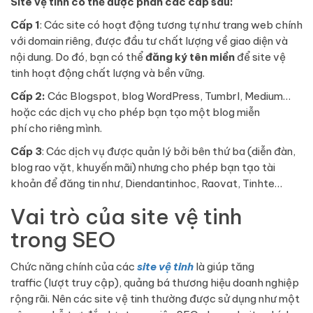
Site vệ tinh có thể được phân các cấp sau:
Cấp 1
: Các site có hoạt động tương tự như trang web chính
với domain riêng, được đầu tư chất lượng về giao diện và
nội dung. Do đó, bạn có thể
đăng ký tên miền
để site vệ
tinh hoạt động chất lượng và bền vững.
Cấp 2:
Các Blogspot, blog WordPress, Tumbrl, Medium…
hoặc các dịch vụ cho phép bạn tạo một blog miễn
phí cho riêng mình.
Cấp 3
: Các dịch vụ được quản lý bởi bên thứ ba (diễn đàn,
blog rao vặt, khuyến mãi) nhưng cho phép bạn tạo tài
khoản để đăng tin như, Diendantinhoc, Raovat, Tinhte…
Vai trò của site vệ tinh
trong SEO
Chức năng chính của các
site vệ tinh
là giúp tăng
traffic (lượt truy cập), quảng bá thương hiệu doanh nghiệp
rộng rãi. Nên các site vệ tinh thường được sử dụng như một