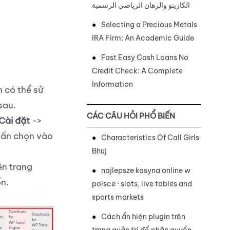
الكازينو والرهان الرياضي الرسمية
Selecting a Precious Metals
IRA Firm: An Academic Guide
Fast Easy Cash Loans No
Credit Check: A Complete
Information
n có thể sử
sau.
CÁC CÂU HỎI PHỔ BIẾN
Cài đặt
->
c ấn chọn vào
Characteristics Of Call Girls
Bhuj
ên trang
najlepsze kasyna online w
ốn.
polsce · slots, live tables and
sports markets
Cách ẩn hiện plugin trên