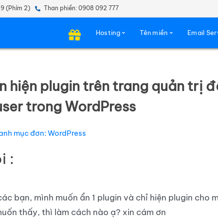
69 (Phím 2)
Than phiền: 0908 092 777
Hosting
Tên miền
Email Ser
 hiện plugin trên trang quản trị 
user trong WordPress
anh mục đơn: WordPress
i :
ác bạn, mình muốn ẩn 1 plugin và chỉ hiện plugin cho 
uốn thấy, thì làm cách nào ạ? xin cám ơn