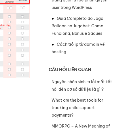
trang quản trị để phân quyền
user trong WordPress
Guia Completo do Jogo
Balloon na Jugabet: Como
Funciona, Bônus e Saques
Cách trỏ ip từ domain về
hosting
CÂU HỎI LIÊN QUAN
Nguyên nhân sinh ra lỗi mất kết
nối đến cơ sở dữ liệu là gì ?
What are the best tools for
tracking child support
payments?
MMORPG – A New Meaning of