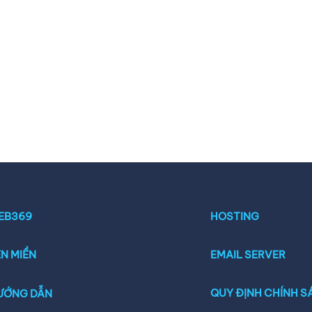
EB369
HOSTING
N MIỀN
EMAIL SERVER
QUY ĐỊNH CHÍNH S
ƯỚNG DẪN