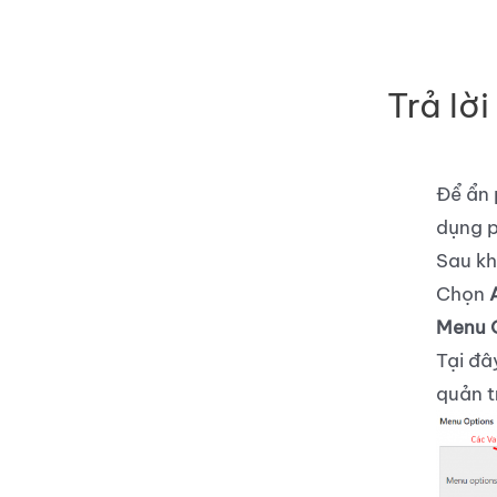
Trả lời 
Để ẩn 
dụng p
Sau kh
Chọn
Menu 
Tại đâ
quản t