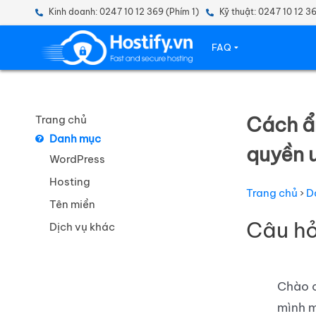
Kinh doanh: 0247 10 12 369 (Phím 1)
Kỹ thuật: 0247 10 12 3
FAQ
Cách ẩn
Trang chủ
Danh mục
quyền 
WordPress
Hosting
Trang chủ
›
D
Tên miền
Câu hỏ
Dịch vụ khác
Chào c
mình m