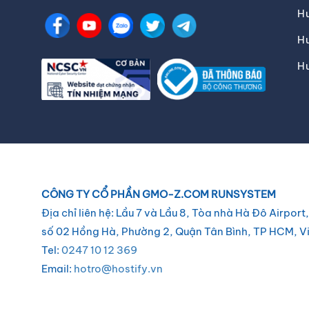
H
Hư
H
CÔNG TY CỔ PHẦN GMO-Z.COM RUNSYSTEM
Địa chỉ liên hệ: Lầu 7 và Lầu 8, Tòa nhà Hà Đô Airport,
số 02 Hồng Hà, Phường 2, Quận Tân Bình, TP HCM, V
Tel:
0247 10 12 369
Email:
hotro@hostify.vn