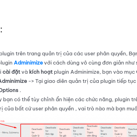
:
plugin trên trang quản trị của các user phân quyền, Bạ
lugin
Adminimize
với cách dùng vô cùng đơn giản như 
i
cài đặt
và
kích hoạt
plugin Adminimize, bạn vào mục
Adminimize
-> Tại giao diên quản trị của plugin tiếp tụ
Options
.
y bạn có thể tùy chỉnh ẩn hiện các chức năng, plugin tr
rị của bất cứ user phân quyền , vai trò nào mà bạn mu