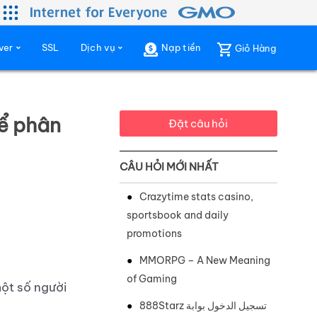
ver
SSL
Dịch vụ
Nạp tiền
Giỏ Hàng
để phân
Đặt câu hỏi
CÂU HỎI MỚI NHẤT
Crazytime stats casino,
sportsbook and daily
promotions
MMORPG – A New Meaning
of Gaming
một số người
888Starz تسجيل الدخول بوابة