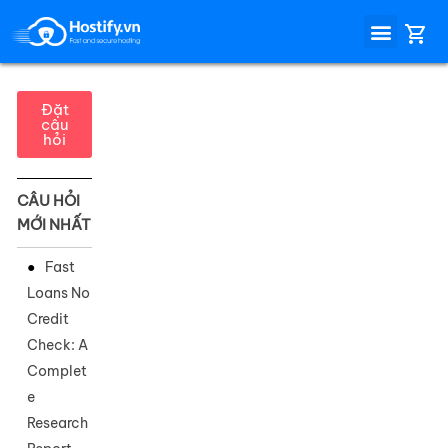
Đặt
câu
hỏi
CÂU HỎI
MỚI NHẤT
Fast
Loans No
Credit
Check: A
Complet
e
Research