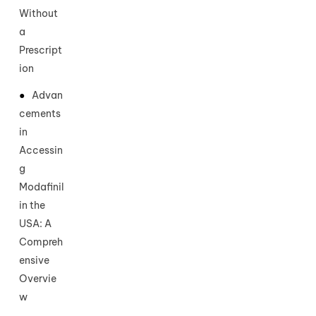
Without
a
Prescript
ion
Advan
cements
in
Accessin
g
Modafinil
in the
USA: A
Compreh
ensive
Overvie
w