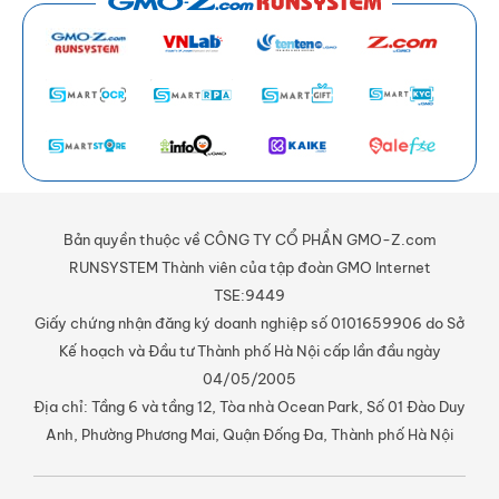
Bản quyền thuộc về CÔNG TY CỔ PHẦN GMO-Z.com
RUNSYSTEM Thành viên của tập đoàn GMO Internet
TSE:9449
Giấy chứng nhận đăng ký doanh nghiệp số 0101659906 do Sở
Kế hoạch và Đầu tư Thành phố Hà Nội cấp lần đầu ngày
04/05/2005
Địa chỉ: Tầng 6 và tầng 12, Tòa nhà Ocean Park, Số 01 Đào Duy
Anh, Phường Phương Mai, Quận Đống Đa, Thành phố Hà Nội