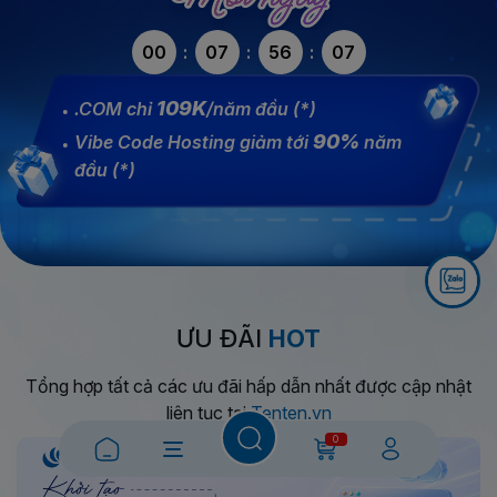
00
07
56
06
109K
.COM chỉ
/năm đầu (*)
90%
Vibe Code Hosting giảm tới
năm
đầu (*)
ƯU ĐÃI
HOT
Tổng hợp tất cả các ưu đãi hấp dẫn nhất được cập nhật
liên tục tại
Tenten.vn
0