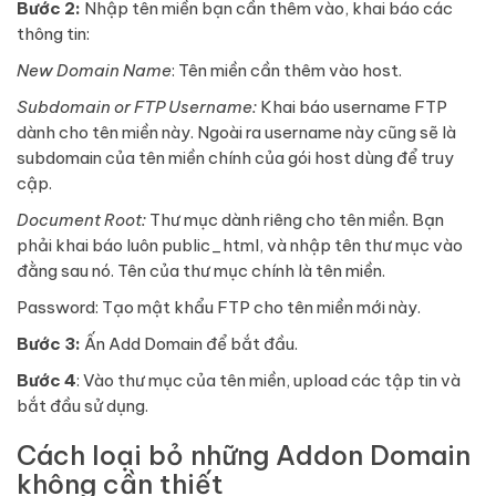
Bước 2:
Nhập tên miền bạn cần thêm vào, khai báo các
thông tin:
New Domain Name
: Tên miền cần thêm vào host.
Subdomain or FTP Username:
Khai báo username FTP
dành cho tên miền này. Ngoài ra username này cũng sẽ là
subdomain của tên miền chính của gói host dùng để truy
cập.
Document Root:
Thư mục dành riêng cho tên miền. Bạn
phải khai báo luôn public_html, và nhập tên thư mục vào
đằng sau nó. Tên của thư mục chính là tên miền.
Password: Tạo mật khẩu FTP cho tên miền mới này.
Bước 3:
Ấn Add Domain để bắt đầu.
Bước 4
: Vào thư mục của tên miền, upload các tập tin và
bắt đầu sử dụng.
Cách loại bỏ những Addon Domain
không cần thiết