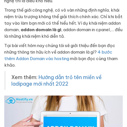
nghệ thì là điều khó hiểu.
Trong thế giới công nghệ, có vô vàn những định nghĩa, khái
niệm trừu trượng không thể giải thích chính xác. Chỉ khi bắt
tay vào làm bạn mới có thể hiểu hết. Ví dụ khái niệm addon
domain,
addon domain là gì
, addon domain in cpanel,… đều
là những khái niệm khó diễn tả.
Tại bài viết hôm nay chúng tôi sẽ giới thiệu đến bạn đọc
những thông tin hữu ích về addon domain là gì?
4 bước
thêm Addon Domain vào hosting
mời bạn đọc cùng tham
khảo.
Xem thêm:
Hướng dẫn trỏ tên miền về
ladipage mới nhất 2022