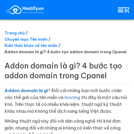
Trang chủ
Chuyên mục Tên miền
HOSTING
Kiến thức khác về tên miền
Addon domain là gì? 4 bước tạo addon domain trong Cpanel
TÊN MIỀN
Addon domain là gì? 4 bước tạo
addon domain trong Cpanel
EMAIL SERVER
Addon domain là gì
?
Đối với những bạn mới bước chân
SSL
vào thế giới của tên miền và
hosting
thì đây là một câu hỏi
khó. Trên thực tế có nhiều khái niệm, thuật ngữ kỹ thuật
khác nhau mà không thể dịch sang tiếng Việt được.
Những thuật ngữ này đối với dân công nghệ thì khá đơn
giản, nhưng đối với những ai không có kiến thức về công