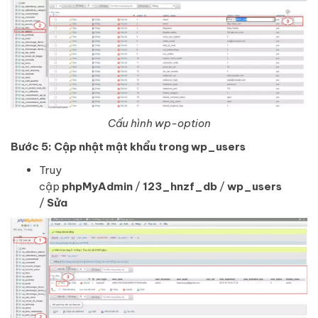
Cấu hình wp-option
Bước 5: Cập nhật mật khẩu trong wp_users
Truy
cập
phpMyAdmin
/
123_hnzf_db
/
wp_users
/
Sửa