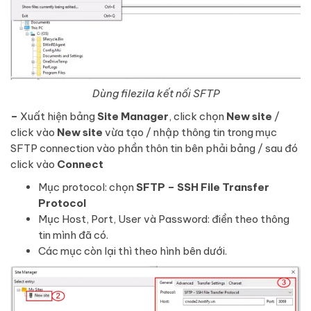
Dùng filezila kết nối SFTP
–
Xuất hiện bảng
Site Manager
, click chọn
New site
/
click vào
New site
vừa tạo / nhập thông tin trong mục
SFTP connection vào phần thôn tin bên phải bảng / sau đó
click vào
Connect
Mục protocol: chọn
SFTP – SSH File Transfer
Protocol
Mục Host, Port, User và Password: điền theo thông
tin mình đã có.
Các mục còn lại thì theo hình bên dưới.