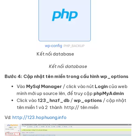
Kết nối database
Kết nối database
Bước 4: Cập
nhật tên miền trong cấu hình wp_options
Vào
MySql Manager
/ click vào nút
Login
của web
mình mới up source lên, để truy cập
phpMyAdmin
Click vào
123_hnzf_db
/
wp_options
/ cập nhật
tên miền 1 và 2 thành http:// tên miền
Vd:
http://123.hophuong.info