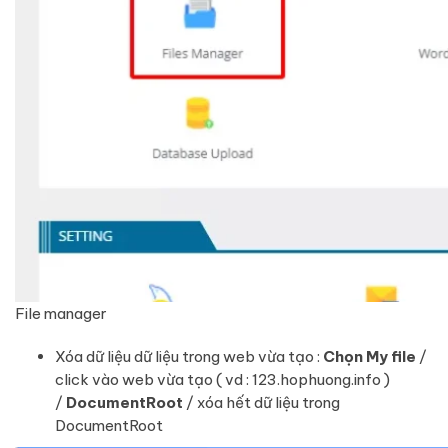
File manager
Xóa dữ liệu dữ liệu trong web vừa tạo :
Chọn My file
/
click vào web vừa tạo ( vd : 123.hophuong.info )
/
DocumentRoot
/ xóa hết dữ liệu trong
DocumentRoot