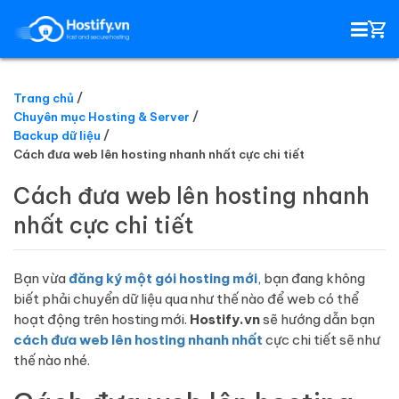
Trang chủ
Chuyên mục Hosting & Server
HOSTING
Backup dữ liệu
Cách đưa web lên hosting nhanh nhất cực chi tiết
TÊN MIỀN
Cách đưa web lên hosting nhanh
nhất cực chi tiết
EMAIL SERVER
SSL
Bạn vừa
đăng ký một gói hosting mới
, bạn đang không
biết phải chuyển dữ liệu qua như thế nào để web có thể
hoạt động trên hosting mới.
Hostify.vn
sẽ hướng dẫn bạn
cách đưa web lên hosting nhanh nhất
cực chi tiết sẽ như
thế nào nhé.