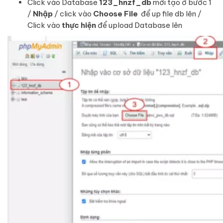
Click vào Database
123_hnzf_db
mới tạo ở bước 1
/
Nhập
/ click vào
Choose File
để up file db lên /
Click vào
thực hiện
để upload Database lên