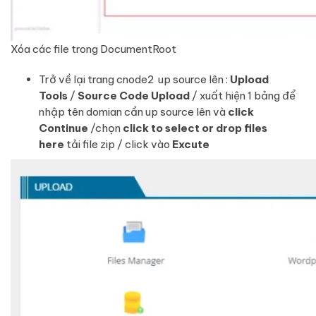
Xóa các file trong DocumentRoot
Trở về lại trang cnode2 up source lên :
Upload
Tools
/
Source Code Upload
/ xuất hiện 1 bảng để
nhập tên domian cần up source lên và
click
Continue
/chọn
click to select or drop files
here
tải file zip / click vào
Excute