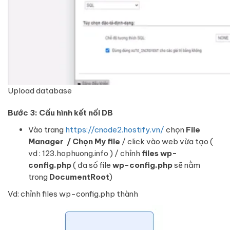
Upload database
Bước 3: Cấu hình kết nối DB
Vào trang
https://cnode2.hostify.vn/
chọn
File
Manager / Chọn My file
/ click vào web vừa tạo (
vd : 123.hophuong.info ) / chỉnh
files wp-
config.php
( đa số file
wp-config.php
sẽ nằm
trong
DocumentRoot
)
Vd: chỉnh files wp-config.php thành