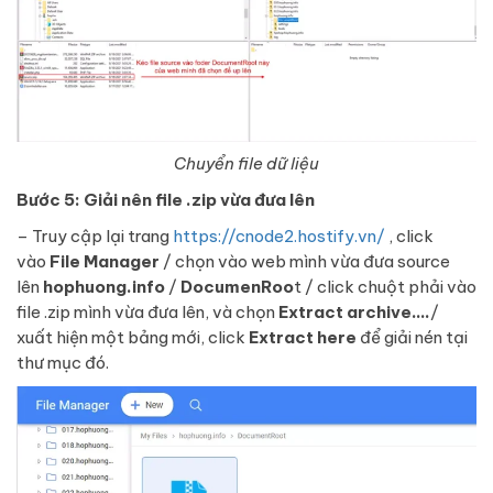
Chuyển file dữ liệu
Bước 5: Giải nên file .zip vừa đưa lên
– Truy cập lại trang
https://cnode2.hostify.vn/
, click
vào
File Manager
/ chọn vào web mình vừa đưa source
lên
hophuong.info
/
DocumenRoo
t / click chuột phải vào
file .zip mình vừa đưa lên, và chọn
Extract archive….
/
xuất hiện một bảng mới, click
Extract here
để giải nén tại
thư mục đó.