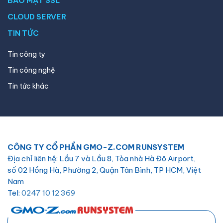
BẢO MẬT SSL
CLOUD SERVER
TIN TỨC
Tin công ty
Tin công nghệ
Tin tức khác
CÔNG TY CỔ PHẦN GMO-Z.COM RUNSYSTEM
Địa chỉ liên hệ: Lầu 7 và Lầu 8, Tòa nhà Hà Đô Airport,
số 02 Hồng Hà, Phường 2, Quận Tân Bình, TP HCM, Việt
Nam
Tel:
0247 10 12 369
Email:
hotro@hostify.vn