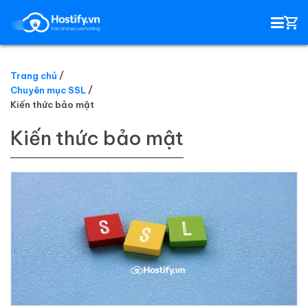
Trang chủ
Chuyên mục SSL
HOSTING
Kiến thức bảo mật
Kiến thức bảo mật
TÊN MIỀN
EMAIL SERVER
SSL