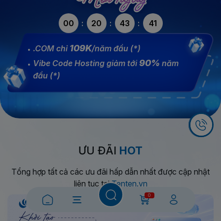
00
20
43
40
109K
.COM chỉ
/năm đầu (*)
90%
Vibe Code Hosting giảm tới
năm
đầu (*)
ƯU ĐÃI
HOT
Tổng hợp tất cả các ưu đãi hấp dẫn nhất được cập nhật
liên tục tại
Tenten.vn
0