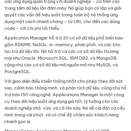
các ứng dụng quan trọng với doanh nghiệp – cả trên các
trung tâm dữ liệu lẫn đám mây. Nó giúp bạn cô lập và giải
quyết các vấn đề hiệu suất trong toàn bộ hệ thống ứng
dụng một cách nhanh chóng – từ URL cho đến các dòng
code – với chi phí tối thiểu.
Application Manager hỗ trợ 20 cơ sở dữ liệu phổ biến bao
gồm RDBMS, NoSQL, in-memory, phân phối, và các kho
lưu trữ dữ liệu lớn. Nó hỗ trợ cả các cơ sở dữ liệu thương
mại như Oracle, Microsoft SQL, IBM DB2, và MongoDB,
cũng như các cơ sở dữ liệu mã nguồn mở như MySQL và
PostgreSQL.
Với giao diện điều khiển thống nhất cho phép theo dõi sát
sao, cảnh báo thông minh, và phân tích dữ liệu, cũng như hỗ
trợ hơn 150 công nghệ, Applications Manager là một công
cụ theo dõi hiệu suất ứng dụng giá tốt, lý tưởng cho các
doanh nghiệp nhỏ, vừa, và cả lớn nữa. Nó dễ cài đặt và cấu
hình trong vài phút, và có chế độ chăm sóc khách hàng
nhanh gọn lẹ.