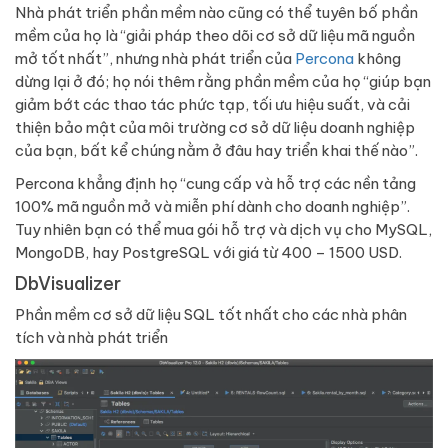
Nhà phát triển phần mềm nào cũng có thể tuyên bố phần
mềm của họ là “giải pháp theo dõi cơ sở dữ liệu mã nguồn
mở tốt nhất”, nhưng nhà phát triển của
Percona
không
dừng lại ở đó; họ nói thêm rằng phần mềm của họ “giúp bạn
giảm bớt các thao tác phức tạp, tối ưu hiệu suất, và cải
thiện bảo mật của môi trường cơ sở dữ liệu doanh nghiệp
của bạn, bất kể chúng nằm ở đâu hay triển khai thế nào”.
Percona khẳng định họ “cung cấp và hỗ trợ các nền tảng
100% mã nguồn mở và miễn phí dành cho doanh nghiệp”.
Tuy nhiên bạn có thể mua gói hỗ trợ và dịch vụ cho MySQL,
MongoDB, hay PostgreSQL với giá từ 400 – 1500 USD.
DbVisualizer
Phần mềm cơ sở dữ liệu SQL tốt nhất cho các nhà phân
tích và nhà phát triển