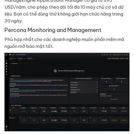
ManageEngine Applications Manager có giá từ 395
USD/năm, cho phép theo dõi tối đa 10 máy chủ cơ sở dữ
liệu. Bạn có thể dùng thử không giới hạn chức năng trong
30 ngày.
Percona Monitoring and Management
Phù hợp nhất cho các doanh nghiệp muốn phần mềm mã
nguồn mở bảo mật tốt.