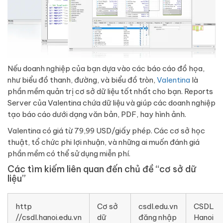
Nếu doanh nghiệp của bạn dựa vào các báo cáo đồ họa,
như biểu đồ thanh, đường, và biểu đồ tròn,
Valentina
là
phần mềm quản trị cơ sở dữ liệu tốt nhất cho bạn. Reports
Server của Valentina chứa dữ liệu và giúp các doanh nghiệp
tạo báo cáo dưới dạng văn bản, PDF, hay hình ảnh.
Valentina có giá từ 79,99 USD/giấy phép. Các cơ sở học
thuật, tổ chức phi lợi nhuận, và những ai muốn đánh giá
phần mềm có thể sử dụng miễn phí.
Các tìm kiếm liên quan đến chủ đề “cơ sở dữ
liệu”
http
Cơ sở
csdl.edu.vn
CSDL
//csdl.hanoi.edu.vn
dữ
đăng nhập
Hanoi