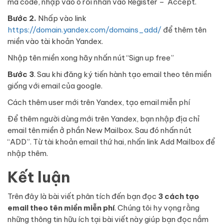
mã code, nhập vào ô rồi nhấn vào Register – Accept.
Bước 2.
Nhấp vào link
https://domain.yandex.com/domains_add/
để thêm tên
miền vào tài khoản Yandex.
Nhập tên miền xong hãy nhấn nút “Sign up free”
Bước 3
. Sau khi đăng ký tiến hành tạo email theo tên miền
giống với email của google.
Cách thêm user mới trên Yandex, tạo email miễn phí
Để thêm người dùng mới trên Yandex, bạn nhập địa chỉ
email tên miền ở phần New Mailbox. Sau đó nhấn nút
“ADD”. Từ tài khoản email thứ hai, nhấn link Add Mailbox để
nhập thêm.
Kết luận
Trên đây là bài viết phân tích đến bạn đọc
3 cách tạo
email theo tên miền miễn phí
. Chúng tôi hy vọng rằng
những thông tin hữu ích tại bài viết này giúp bạn đọc nắm