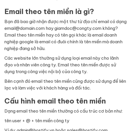
Email theo tên miền là gì?
Bạn đã bao giờ nhận được một thư từ địa chỉ email có dạng
email@domain.com
hay
giamdoc@congty.com
không?
Email theo tên miền hay có tên gọi khác là email doanh
nghiệp google là email có đuôi chính là tên miền mà doanh
nghiệp đang sở hữu.
Các website lớn thường sử dụng loại email này cho lãnh
đạo và nhân viên công ty. Email theo tên miền được sử
dụng trong công việc nội bộ của công ty.
Bên cạnh đó email theo tên miền cũng được sử dụng để liên
lạc và làm việc với khách hàng và đối tác.
Cấu hình email theo tên miền
Dạng email theo tên miền thường có cấu trúc cơ bản như:
tên user + @ + tên miền công ty
Ví dụ:
admin@hostify.vn
hoặc
sales@hostify.com