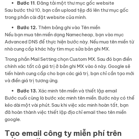
Bước 11
. Đăng tải một thư mục gốc website
Sau bước thứ 10, bạn cần upload tệp đó lên thư mục gốc
trong phần cài đặt website của mình.
Bước 12.
Thêm bảng ghi vào Tên miền
Nếu bạn mua tên miền dạng Namecheap, bạn vào mục
Advanced DNS để thực hiện bước này. Nếu mua tên miền từ
nhà cung cấp khác hãy tìm mục sửa bản ghi MX.
Trong phần Mail Setting chọn Custom MX. Sau đó bạn điền
chính xác tất cả giá trị ở bản ghi MX vào ô này. Google sẽ
tiến hành cung cấp cho bạn các giá trị, bạn chỉ cần tạo mới
và điền giá trị tương ứng.
Bước 13.
Xác minh tên miền và thiết lập email
Bước cuối cùng là bước xác minh tên miền. Bước này có thể
kéo dài một vài phút. Sau khi việc xác minh hoàn tất, bạn
đã hoàn thành việc thiết lập địa chỉ email theo tên miền
google.
Tạo email công ty miễn phí trên