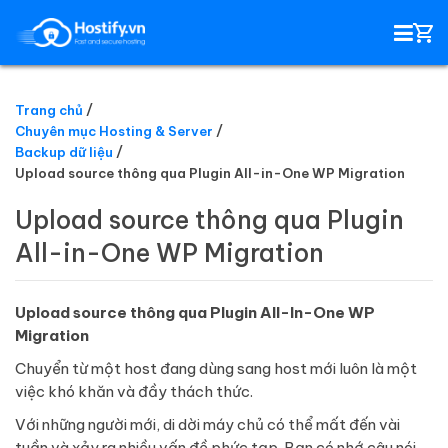
Trang chủ
Chuyên mục Hosting & Server
HOSTING
Backup dữ liệu
Upload source thông qua Plugin All-in-One WP Migration
TÊN MIỀN
Upload source thông qua Plugin
All-in-One WP Migration
EMAIL SERVER
SSL
Upload source thông qua Plugin All-In-One WP
Migration
Chuyển từ một host đang dùng sang host mới luôn là một
việc khó khăn và đầy thách thức.
Với những người mới, di dời máy chủ có thể mất đến vài
tuần và xảy ra nhiều vấn đề phức tạp. Bạn có nhớ câu nói,