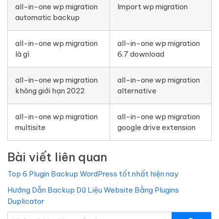
all-in-one wp migration
Import wp migration
automatic backup
all-in-one wp migration
all-in-one wp migration
là gì
6.7 download
all-in-one wp migration
all-in-one wp migration
không giới hạn 2022
alternative
all-in-one wp migration
all-in-one wp migration
multisite
google drive extension
Bài viết liên quan
Top 6 Plugin Backup WordPress tốt nhất hiện nay
Hướng Dẫn Backup Dữ Liệu Website Bằng Plugins
Duplicator