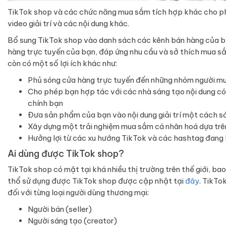
TikTok shop và các chức năng mua sắm tích hợp khác cho phé
video giải trí và các nội dung khác.
Bổ sung TikTok shop vào danh sách các kênh bán hàng của b
hàng trực tuyến của bạn, đáp ứng nhu cầu và sở thích mua s
còn có một số lợi ích khác như:
Phủ sóng cửa hàng trực tuyến đến những nhóm người mu
Cho phép bạn hợp tác với các nhà sáng tạo nội dung có 
chính bạn
Đưa sản phẩm của bạn vào nội dung giải trí một cách s
Xây dựng một trải nghiệm mua sắm cá nhân hoá dựa trên
Hưởng lợi từ các xu hướng TikTok và các hashtag đang 
Ai dùng được TikTok shop?
TikTok shop có mặt tại khá nhiều thị trường trên thế giới, b
thổ sử dụng được TikTok shop được cập nhật tại
đây
. TikTo
đối với từng loại người dùng thương mại:
Người bán (seller)
Người sáng tạo (creator)