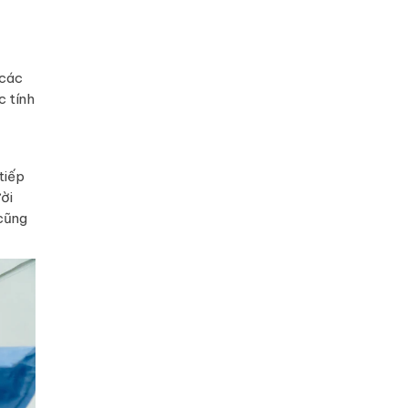
 các
c tính
tiếp
ời
 cũng