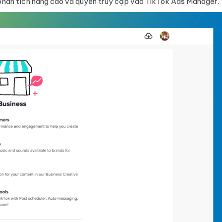
phân tích nâng cao và quyền truy cập vào TikTok Ads Manager.