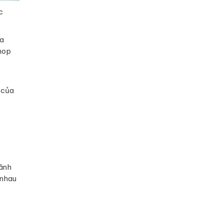
c
ửa
hop
 của
lãnh
 nhau