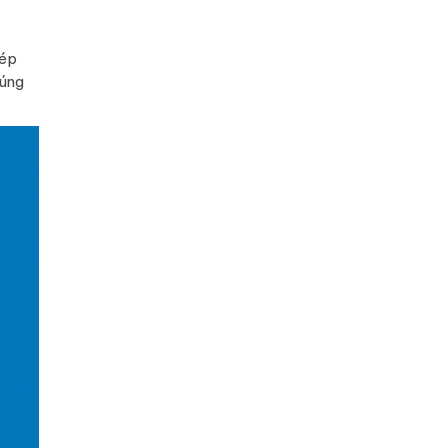
hép
húng