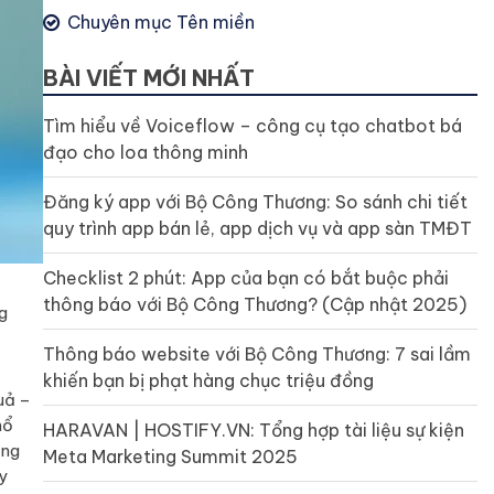
Chuyên mục Tên miền
BÀI VIẾT MỚI NHẤT
Tìm hiểu về Voiceflow – công cụ tạo chatbot bá
đạo cho loa thông minh
Đăng ký app với Bộ Công Thương: So sánh chi tiết
quy trình app bán lẻ, app dịch vụ và app sàn TMĐT
Checklist 2 phút: App của bạn có bắt buộc phải
thông báo với Bộ Công Thương? (Cập nhật 2025)
g
Thông báo website với Bộ Công Thương: 7 sai lầm
khiến bạn bị phạt hàng chục triệu đồng
uả –
hổ
HARAVAN | HOSTIFY.VN: Tổng hợp tài liệu sự kiện
ăng
Meta Marketing Summit 2025
y