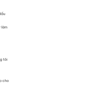
 dấu
y làm
g tôi
ợp cho