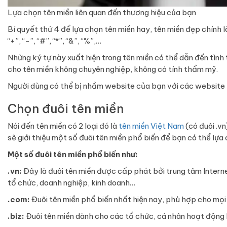
Lựa chọn tên miền liên quan đến thương hiệu của bạn
Bí quyết thứ 4 để lựa chọn tên miền hay, tên miền đẹp chính l
“+”, “-”, “#”, “*”, “&”, “%”,…
Những ký tự này xuất hiện trong tên miền có thể dẫn đến tình
cho tên miền không chuyên nghiệp, không có tính thẩm mỹ.
Người dùng có thể bị nhầm website của bạn với các website 
Chọn đuôi tên miền
Nói đến tên miền có 2 loại đó là
tên miền Việt Nam
(có đuôi .vn
sẽ giới thiệu một số đuôi tên miền phổ biến để bạn có thể lự
Một số đuôi tên miền phổ biến như:
.vn:
Đây là đuôi tên miền được cấp phát bởi trung tâm Intern
tổ chức, doanh nghiệp, kinh doanh…
.com:
Đuôi tên miền phổ biến nhất hiện nay, phù hợp cho mọi
.biz:
Đuôi tên miền dành cho các tổ chức, cá nhân hoạt động 