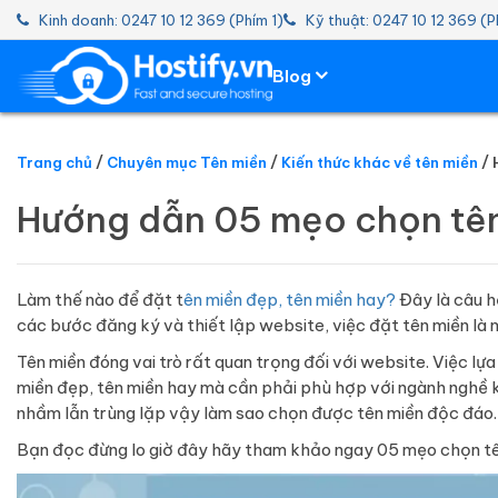
Kinh doanh: 0247 10 12 369 (Phím 1)
Kỹ thuật: 0247 10 12 369 (P
Blog
Trang chủ
Chuyên mục Tên miền
Kiến thức khác về tên miền
HOSTING
Hướng dẫn 05 mẹo chọn tên
TÊN MIỀN
EMAIL SERVER
Làm thế nào để đặt t
ên miền đẹp, tên miền hay?
Đây là câu h
các bước đăng ký và thiết lập website, việc đặt tên miền là 
SSL
Tên miền đóng vai trò rất quan trọng đối với website. Việc l
miền đẹp, tên miền hay mà cần phải phù hợp với ngành nghề k
nhầm lẫn trùng lặp vậy làm sao chọn được tên miền độc đáo
Bạn đọc đừng lo giờ đây hãy tham khảo ngay 05 mẹo chọn tên