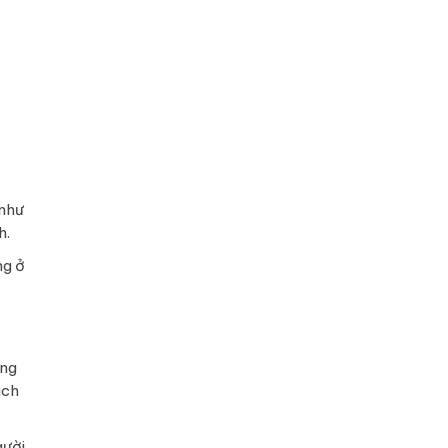
 như
h.
ng ở
ông
ách
gười