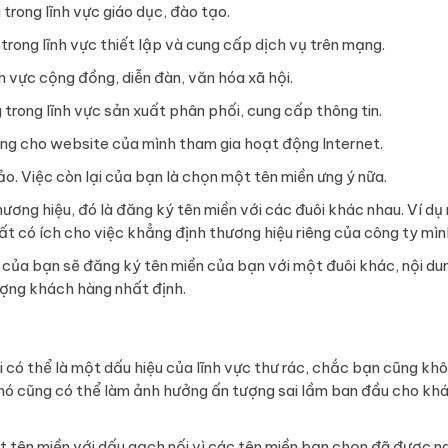
trong lĩnh vực giáo dục, đào tạo.
rong lĩnh vực thiết lập và cung cấp dịch vụ trên mạng.
 vực cộng đồng, diễn đàn, văn hóa xã hội.
trong lĩnh vực sản xuất phân phối, cung cấp thông tin.
êng cho website của mình tham gia hoạt động Internet.
o. Việc còn lại của bạn là chọn một tên miền ưng ý nữa.
ơng hiệu, đó là đăng ký tên miền với các đuôi khác nhau. Ví dụ
 có ích cho việc khẳng định thương hiệu riêng của công ty mìn
ủ của bạn sẽ đăng ký tên miền của bạn với một đuôi khác, nội du
lượng khách hàng nhất định.
 có thể là một dấu hiệu của lĩnh vực thư rác, chắc bạn cũng kh
 nó cũng có thể làm ảnh hưởng ấn tượng sai lầm ban đầu cho kh
ột tên miền với dấu gạch nối vì các tên miền bạn chọn đã được n