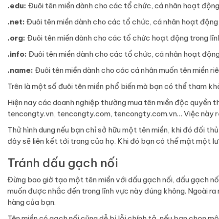
.edu:
Đuôi tên miền dành cho các tổ chức, cá nhân hoạt động 
.net:
Đuôi tên miền dành cho các tổ chức, cá nhân hoạt động t
.org:
Đuôi tên miền dành cho các tổ chức hoạt động trong lĩnh
.info:
Đuôi tên miền dành cho các tổ chức, cá nhân hoạt động 
.name:
Đuôi tên miền dành cho các cá nhân muốn tên miền ri
Trên là một số đuôi tên miền phổ biến mà bạn có thể tham khả
Hiện nay các doanh nghiệp thường mua tên miền độc quyền thư
tencongty.vn, tencongty.com, tencongty.com.vn… Việc này rất
Thử hình dung nếu bạn chỉ sở hữu một tên miền, khi đó đối th
đây sẽ liên kết tới trang của họ. Khi đó bạn có thể mật một 
Tránh dấu gạch nối
Đừng bao giờ tạo một tên miền với dấu gạch nối, dấu gạch nối
muốn được nhắc đến trong lĩnh vực này đúng không. Ngoài ra
hàng của bạn.
Tên miền có gạch nối cũng dễ bị lỗi chính tả, nếu bạn chọn m