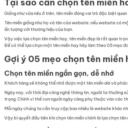
Tại sao cần chọn tên miền h
Giống như vừa nêu ở trên, tên miền đóng vai trò đặc biệt quan
Tên miền giống như họ và tên của website, nếu website có mộ
ấn tượng với thương hiệu của bạn.
Vậy việc lựa chọn tên miền hay, tên miền đẹp là rất quan trọn
Để có thể lựa chọn một tên miền hay hãy làm theo 05 mẹo đơ
Gợi ý 05 mẹo chọn tên miền 
Chọn tên miền ngắn gọn, dễ nhớ
Khách hàng sẽ không thể nhớ được một tên miền dài và phức t
Ngày nay, với thời đại công nghệ thông tin, người ta thường s
trọng. Chính vì thế con người ngày càng phụ thuộc vào các thi
Mỗi ngày chúng ta cần truy cập bao nhiêu là website khác n
Vậy bí quyết đầu tiên khi chọn tên miền chính là lựa chọn tên