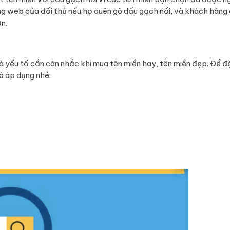
ng web của đối thủ nếu họ quên gõ dấu gạch nối, và khách hàng
ơn.
à yếu tố cần cân nhắc khi mua tên miền hay, tên miền đẹp. Để đ
à áp dụng nhé: