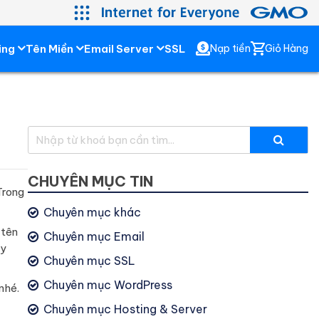
ing
Tên Miền
Email Server
SSL
Nạp tiền
Giỏ Hàng
CHUYÊN MỤC TIN
Trong
Chuyên mục khác
 tên
Chuyên mục Email
ây
Chuyên mục SSL
Chuyên mục WordPress
 nhé.
Chuyên mục Hosting & Server