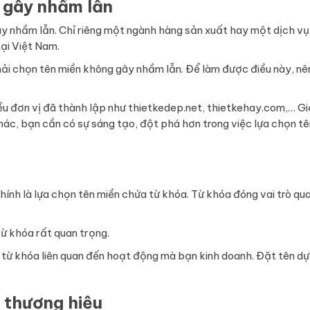
g gây nhầm lẫn
gây nhầm lẫn. Chỉ riêng một ngành hàng sản xuất hay một dịch v
ại Việt Nam.
hải chọn tên miền không gây nhầm lẫn. Để làm được điều này, nê
hiều đơn vị đã thành lập như thietkedep.net, thietkehay.com,… G
hác, bạn cần có sự sáng tạo, đột phá hơn trong việc lựa chọn tê
hính là lựa chọn tên miền chứa từ khóa. Từ khóa đóng vai trò qu
ừ khóa rất quan trọng.
c từ khóa liên quan đến hoạt động mà bạn kinh doanh. Đặt tên d
n thương hiệu