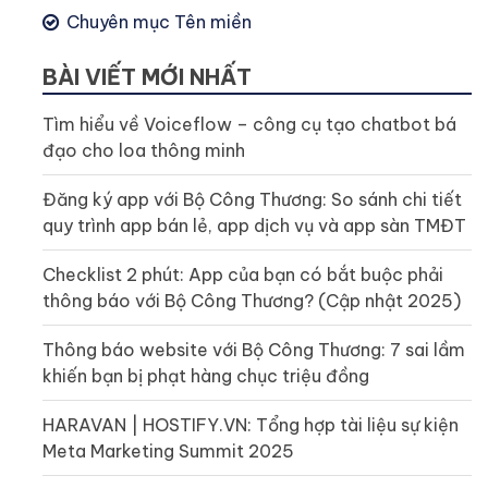
Chuyên mục Tên miền
BÀI VIẾT MỚI NHẤT
Tìm hiểu về Voiceflow – công cụ tạo chatbot bá
đạo cho loa thông minh
Đăng ký app với Bộ Công Thương: So sánh chi tiết
quy trình app bán lẻ, app dịch vụ và app sàn TMĐT
Checklist 2 phút: App của bạn có bắt buộc phải
thông báo với Bộ Công Thương? (Cập nhật 2025)
Thông báo website với Bộ Công Thương: 7 sai lầm
khiến bạn bị phạt hàng chục triệu đồng
HARAVAN | HOSTIFY.VN: Tổng hợp tài liệu sự kiện
Meta Marketing Summit 2025